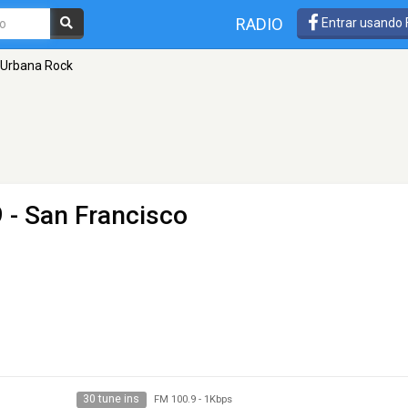
RADIO
Entrar usando
Urbana Rock
 - San Francisco
30 tune ins
FM 100.9
-
1Kbps