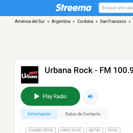
América del Sur
»
Argentina
»
Cordoba
»
San Francisco
»
Urbana Rock
- FM 100.9
Play Radio
Información
Datos de Contacto
CLASSIC ROCK
HARD ROCK
METAL
ROCK