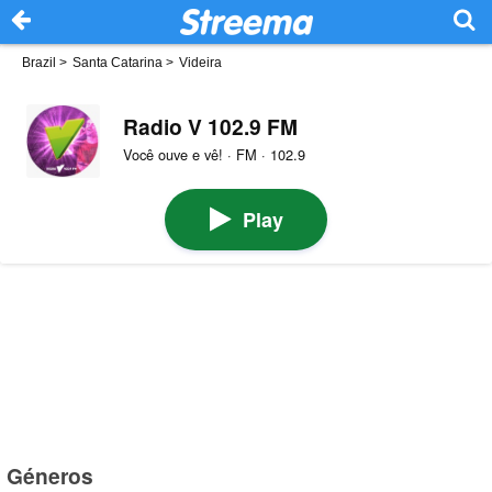
Brazil
>
Santa Catarina
>
Videira
Radio V 102.9 FM
Você ouve e vê! · FM · 102.9
Play
Géneros