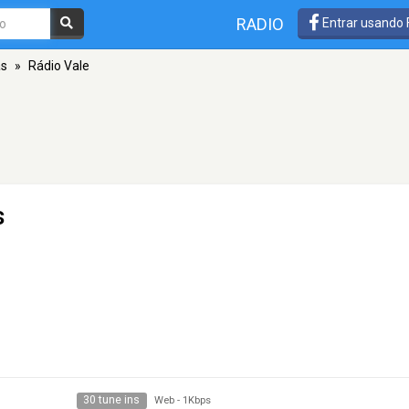
RADIO
Entrar usando
as
»
Rádio Vale
s
30 tune ins
Web
-
1Kbps