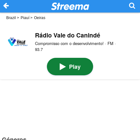
Brazil
>
Piauí
>
Oeiras
Rádio Vale do Canindé
Compromisso com o desenvolvimento! · FM ·
93.7
Play
Géneros