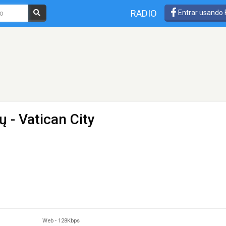
RADIO
Entrar usando
ių
- Vatican City
Web
-
128Kbps