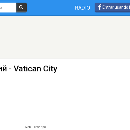
RADIO
Entrar usando
ий
- Vatican City
Web
-
128Kbps