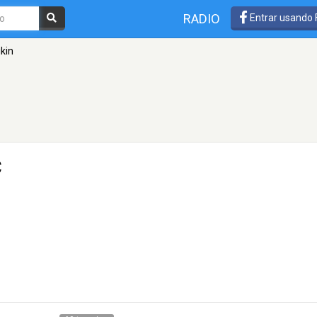
RADIO
Entrar usando
ikin
C