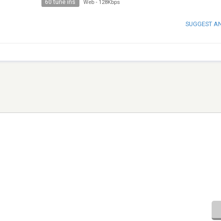
60 tune ins
Web
-
128Kbps
SUGGEST A