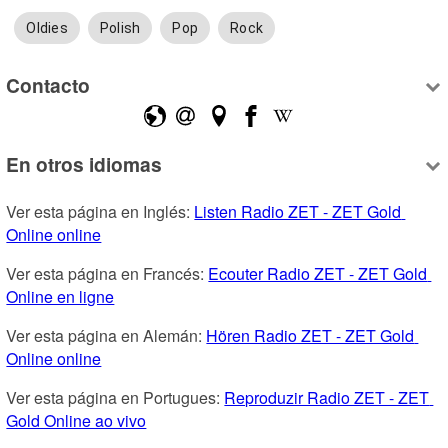
Oldies
Polish
Pop
Rock
Contacto
En otros idiomas
Ver esta página en Inglés: 
Listen Radio ZET - ZET Gold 
Online online
Ver esta página en Francés: 
Ecouter Radio ZET - ZET Gold 
Online en ligne
Ver esta página en Alemán: 
Hören Radio ZET - ZET Gold 
Online online
Ver esta página en Portugues: 
Reproduzir Radio ZET - ZET 
Gold Online ao vivo