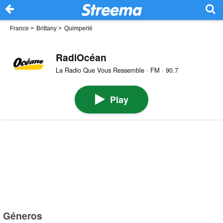
France
>
Brittany
>
Quimperlé
RadiOcéan
La Radio Que Vous Ressemble · FM · 90.7
Play
Géneros