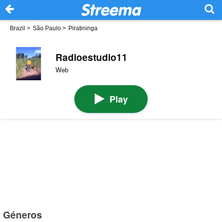
Brazil
>
São Paulo
>
Piratininga
Radioestudio11
Web
Play
Géneros