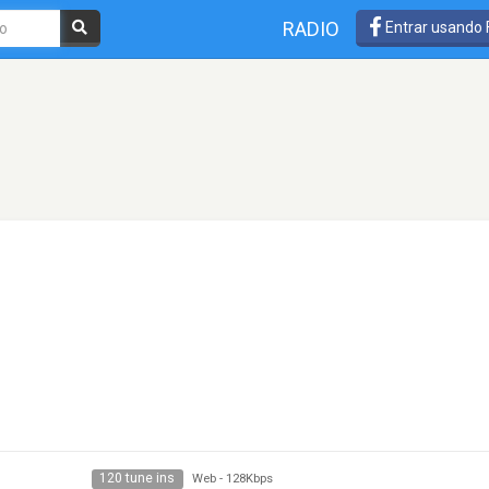
RADIO
Entrar usando
120 tune ins
Web
-
128Kbps