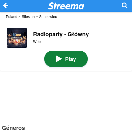
Poland
>
Silesian
>
Sosnowiec
Radioparty - Główny
Web
Play
Géneros