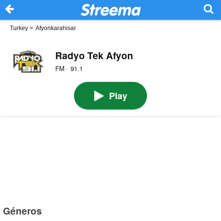
Turkey
>
Afyonkarahisar
Radyo Tek Afyon
FM · 91.1
Play
Géneros