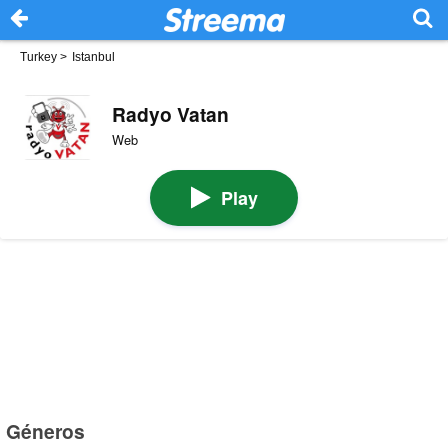
Turkey
>
Istanbul
Radyo Vatan
Web
Play
Géneros