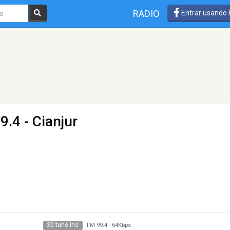
RADIO
Entrar usando
9.4 - Cianjur
30 tune ins
FM 99.4
-
64Kbps