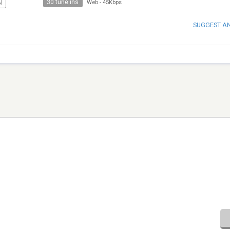
30 tune ins
N
Web
-
45Kbps
SUGGEST A