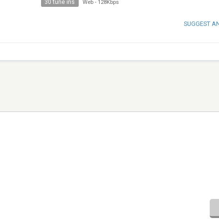
30 tune ins
Web
-
128Kbps
SUGGEST A