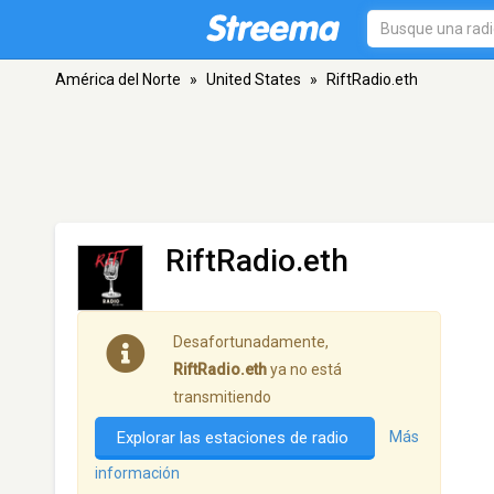
América del Norte
»
United States
»
RiftRadio.eth
RiftRadio.eth
Desafortunadamente,
RiftRadio.eth
ya no está
transmitiendo
Explorar las estaciones de radio
Más
información