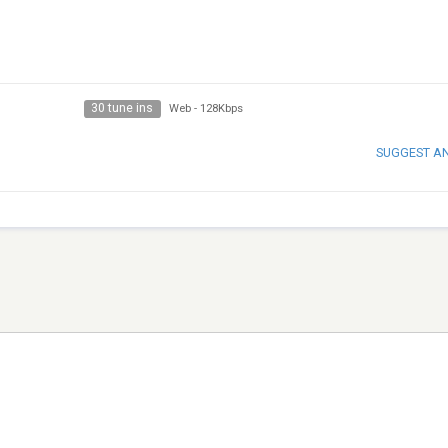
30 tune ins
Web
-
128Kbps
SUGGEST A