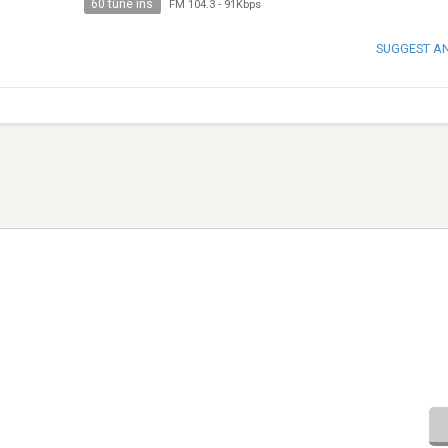
60 tune ins
FM 104.3
-
91Kbps
SUGGEST A