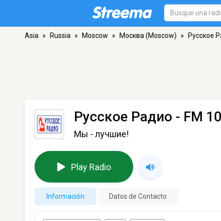
Asia
»
Russia
»
Moscow
»
Москва (Moscow)
»
Русское 
Русское Радио
- FM 1
Мы - лучшие!
Play Radio
Información
Datos de Contacto