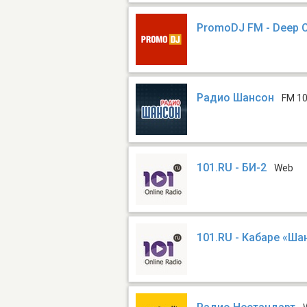
PromoDJ FM - Deep 
Радио Шансон
FM 10
101.RU - БИ-2
Web
101.RU - Кабаре «Ша