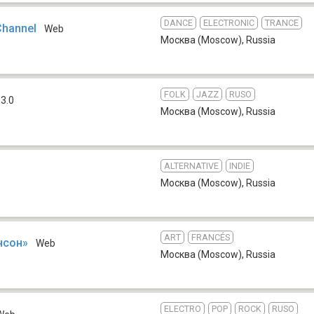
DANCE
ELECTRONIC
TRANCE
Channel
Web
Москва (Moscow)
,
Russia
FOLK
JAZZ
RUSO
3.0
Москва (Moscow)
,
Russia
ALTERNATIVE
INDIE
Москва (Moscow)
,
Russia
ART
FRANCÉS
нсон»
Web
Москва (Moscow)
,
Russia
ELECTRO
POP
ROCK
RUSO