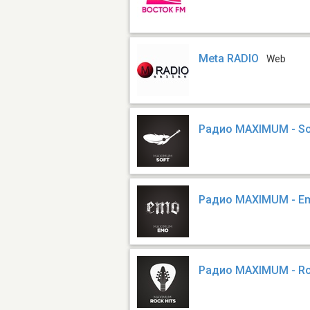
Meta RADIO
Web
Радио MAXIMUM - So
Радио MAXIMUM - E
Радио MAXIMUM - Ro