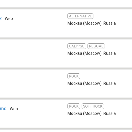
ALTERNATIVE
k
Web
Москва (Moscow)
,
Russia
CALYPSO
REGGAE
b
Москва (Moscow)
,
Russia
ROCK
Москва (Moscow)
,
Russia
ROCK
SOFT ROCK
ams
Web
Москва (Moscow)
,
Russia