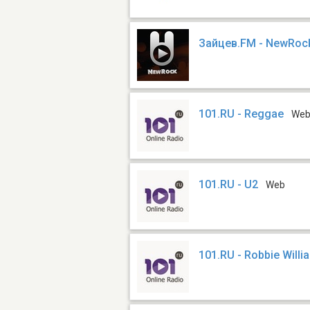
Зайцев.FM - NewRoc
101.RU - Reggae
We
101.RU - U2
Web
101.RU - Robbie Willi