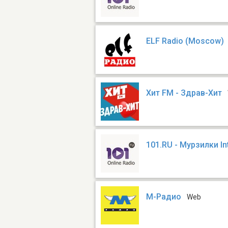
ELF Radio (Moscow)
Хит FM - Здрав-Хит
101.RU - Мурзилки In
М-Радио
Web