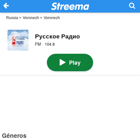
Russia
>
Voronezh
>
Voronezh
Русское Радио
FM · 104.8
Play
Géneros