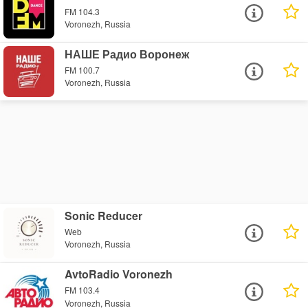
FM 104.3
Voronezh, Russia
НАШЕ Радио Воронеж
FM 100.7
Voronezh, Russia
Sonic Reducer
Web
Voronezh, Russia
AvtoRadio Voronezh
FM 103.4
Voronezh, Russia