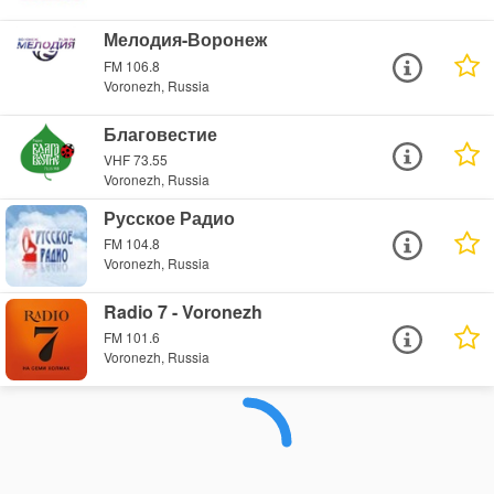
Мелодия-Воронеж
FM 106.8
Voronezh, Russia
Благовестие
VHF 73.55
Voronezh, Russia
Русское Радио
FM 104.8
Voronezh, Russia
Radio 7 - Voronezh
FM 101.6
Voronezh, Russia