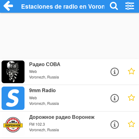
Estaciones de radio en Voronezh - Escuc
Радио СОВА
Web
Voronezh, Russia
9mm Radio
Web
Voronezh, Russia
Дорожное радио Воронеж
FM 102.3
Voronezh, Russia