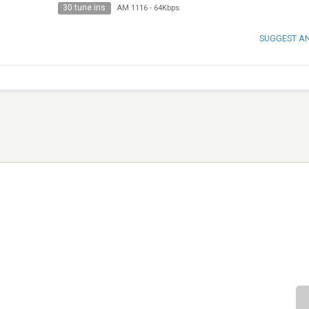
30 tune ins
AM 1116
-
64Kbps
SUGGEST A