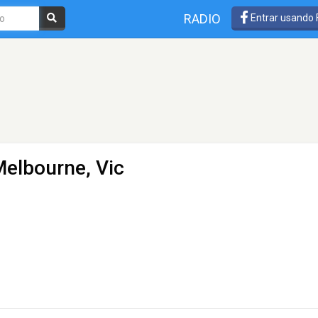
RADIO
Entrar usando
Melbourne, Vic