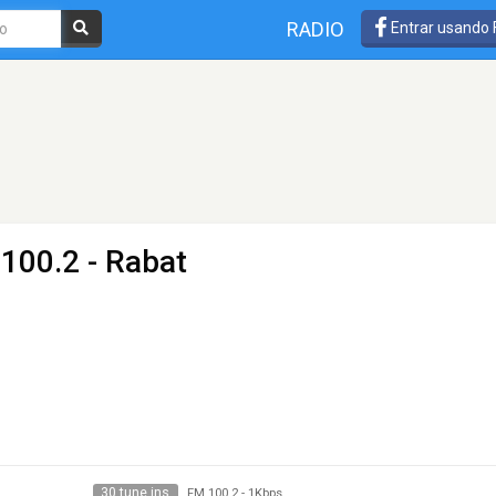
RADIO
Entrar usando
 100.2 - Rabat
30 tune ins
FM 100.2
-
1Kbps