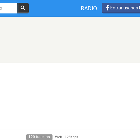
RADIO
Entrar usando
120 tune ins
Web
-
128Kbps