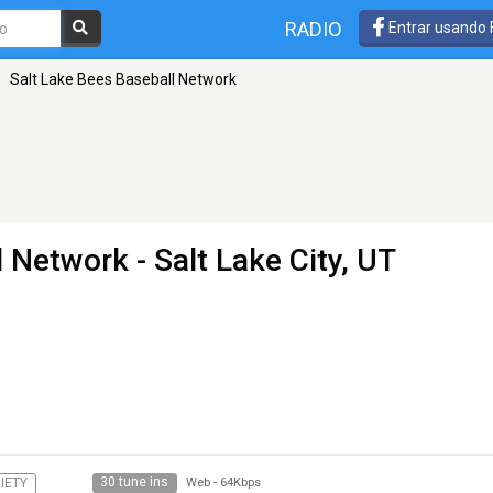
RADIO
Entrar usando
»
Salt Lake Bees Baseball Network
l Network
- Salt Lake City, UT
30 tune ins
IETY
Web
-
64Kbps