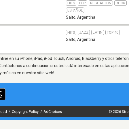
HITS
POP
REGGAETON
ROCK
ESPAÑOL
Salto
,
Argentina
HITS
JAZZ
LATIN
TOP 40
Salto
,
Argentina
line en su iPhone, iPad, iPod Touch, Android, Blackberry y otros teléfon
Contáctenos a continuación si usted está interesado en estas aplicaci
y música en nuestro sitio web!
cidad
/
Copyright Policy
/
AdChoices
© 2026 Stre