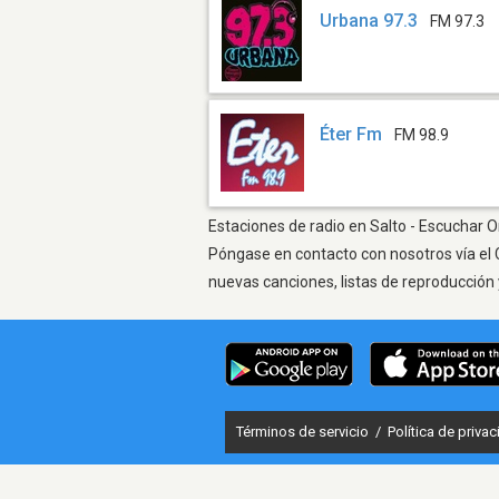
Urbana 97.3
FM 97.3
Éter Fm
FM 98.9
Estaciones de radio en Salto - Escuchar On
Póngase en contacto con nosotros vía el 
nuevas canciones, listas de reproducción 
Términos de servicio
/
Política de priva