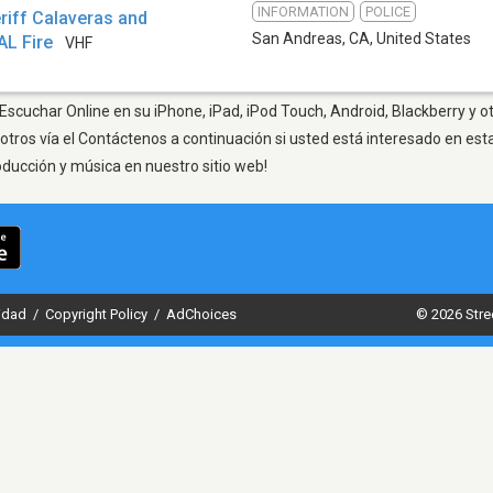
INFORMATION
POLICE
riff Calaveras and
San Andreas, CA
,
United States
AL Fire
VHF
scuchar Online en su iPhone, iPad, iPod Touch, Android, Blackberry y o
otros vía el Contáctenos a continuación si usted está interesado en est
oducción y música en nuestro sitio web!
cidad
/
Copyright Policy
/
AdChoices
© 2026 Stre