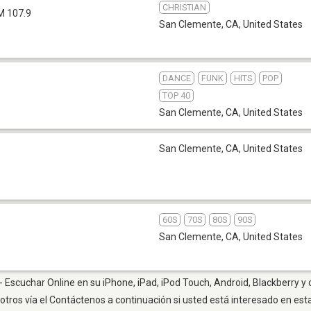
CHRISTIAN
M 107.9
San Clemente, CA
,
United States
DANCE
FUNK
HITS
POP
TOP 40
San Clemente, CA
,
United States
San Clemente, CA
,
United States
60S
70S
80S
90S
San Clemente, CA
,
United States
Escuchar Online en su iPhone, iPad, iPod Touch, Android, Blackberry y 
otros vía el Contáctenos a continuación si usted está interesado en est