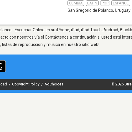
CUMBIA
LATIN
POP
ESPAÑOL
San Gregorio de Polanco
,
Uruguay
lanco - Escuchar Online en su iPhone, iPad, iPod Touch, Android, Blackb
tacto con nosotros vía el Contáctenos a continuación si usted está inte
listas de reproducción y música en nuestro sitio web!
cidad
/
Copyright Policy
/
AdChoices
© 2026 Stre