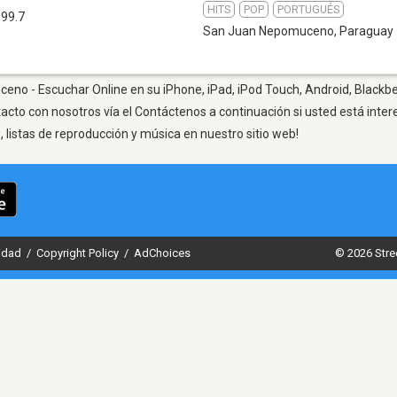
HITS
POP
PORTUGUÉS
 99.7
San Juan Nepomuceno
,
Paraguay
no - Escuchar Online en su iPhone, iPad, iPod Touch, Android, Blackbe
tacto con nosotros vía el Contáctenos a continuación si usted está inte
listas de reproducción y música en nuestro sitio web!
cidad
/
Copyright Policy
/
AdChoices
© 2026 Stre