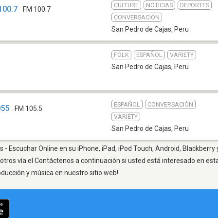
CULTURE
NOTICIAS
DEPORTES
100.7
FM 100.7
CONVERSACIÓN
San Pedro de Cajas
,
Peru
FOLK
ESPAÑOL
VARIETY
b
San Pedro de Cajas
,
Peru
ESPAÑOL
CONVERSACIÓN
055
FM 105.5
VARIETY
San Pedro de Cajas
,
Peru
 - Escuchar Online en su iPhone, iPad, iPod Touch, Android, Blackberry 
otros vía el Contáctenos a continuación si usted está interesado en est
oducción y música en nuestro sitio web!