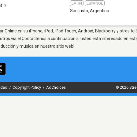
LATIN
ESPAÑOL
4.9
San justo
,
Argentina
ar Online en su iPhone, iPad, iPod Touch, Android, Blackberry y otros te
otros vía el Contáctenos a continuación si usted está interesado en est
oducción y música en nuestro sitio web!
cidad
/
Copyright Policy
/
AdChoices
© 2026 Stre