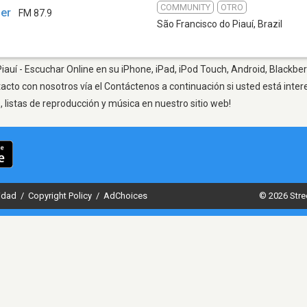
COMMUNITY
OTRO
der
FM 87.9
São Francisco do Piauí
,
Brazil
iauí - Escuchar Online en su iPhone, iPad, iPod Touch, Android, Blackber
tacto con nosotros vía el Contáctenos a continuación si usted está inte
listas de reproducción y música en nuestro sitio web!
cidad
/
Copyright Policy
/
AdChoices
© 2026 Stre