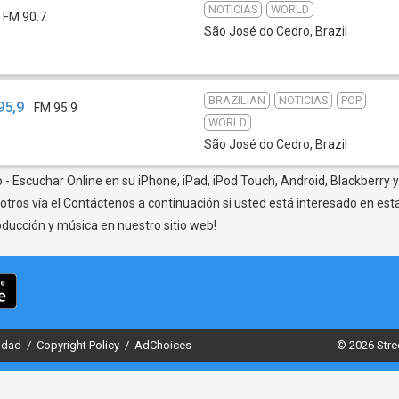
NOTICIAS
WORLD
FM 90.7
São José do Cedro
,
Brazil
BRAZILIAN
NOTICIAS
POP
95,9
FM 95.9
WORLD
São José do Cedro
,
Brazil
- Escuchar Online en su iPhone, iPad, iPod Touch, Android, Blackberry y
otros vía el Contáctenos a continuación si usted está interesado en est
oducción y música en nuestro sitio web!
cidad
/
Copyright Policy
/
AdChoices
© 2026 Stre