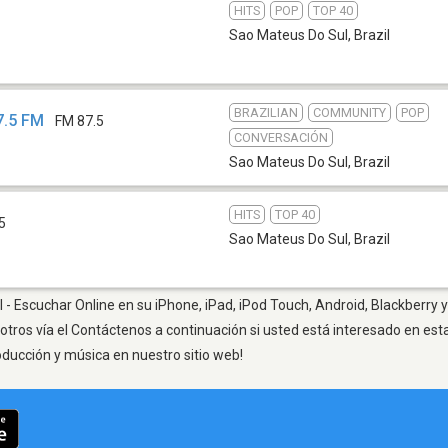
HITS
POP
TOP 40
Sao Mateus Do Sul
,
Brazil
BRAZILIAN
COMMUNITY
POP
7.5 FM
FM 87.5
CONVERSACIÓN
Sao Mateus Do Sul
,
Brazil
HITS
TOP 40
5
Sao Mateus Do Sul
,
Brazil
- Escuchar Online en su iPhone, iPad, iPod Touch, Android, Blackberry y
otros vía el Contáctenos a continuación si usted está interesado en est
oducción y música en nuestro sitio web!