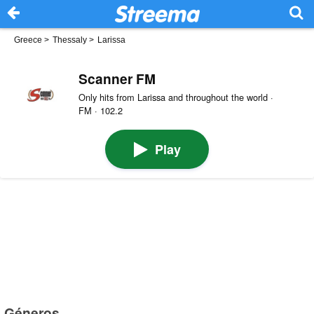
Greece
>
Thessaly
>
Larissa
Scanner FM
Only hits from Larissa and throughout the world ·
FM · 102.2
Play
Géneros