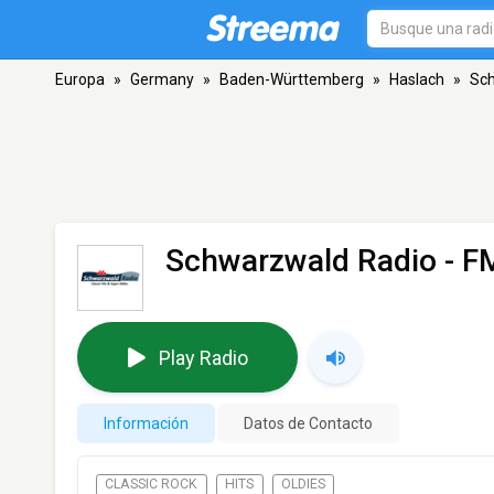
Europa
»
Germany
»
Baden-Württemberg
»
Haslach
»
Sc
Schwarzwald Radio
- F
Play Radio
Información
Datos de Contacto
CLASSIC ROCK
HITS
OLDIES