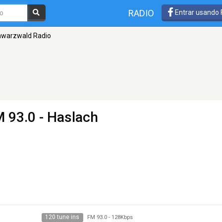
RADIO
Entrar usando
hwarzwald Radio
M 93.0 - Haslach
120 tune ins
FM 93.0
-
128Kbps