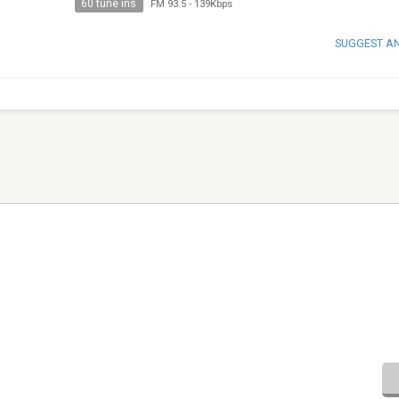
60 tune ins
FM 93.5
-
139Kbps
SUGGEST A