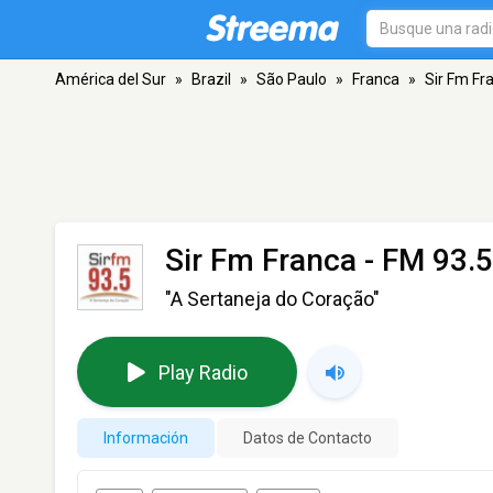
América del Sur
»
Brazil
»
São Paulo
»
Franca
»
Sir Fm Fr
Sir Fm Franca
- FM 93.5
"A Sertaneja do Coração"
Play Radio
Información
Datos de Contacto