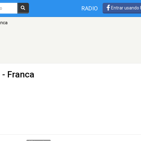
RADIO
Entrar usando
anca
 - Franca