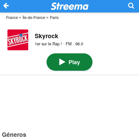
France
>
Île-de-France
>
Paris
Skyrock
1er sur le Rap ! · FM · 96.0
Play
Géneros