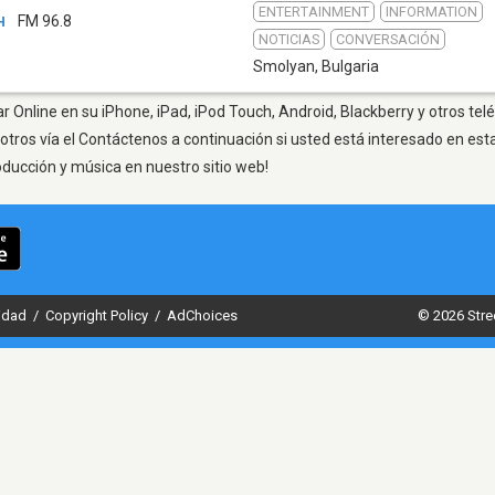
ENTERTAINMENT
INFORMATION
н
FM 96.8
NOTICIAS
CONVERSACIÓN
Smolyan
,
Bulgaria
 Online en su iPhone, iPad, iPod Touch, Android, Blackberry y otros tel
otros vía el Contáctenos a continuación si usted está interesado en est
oducción y música en nuestro sitio web!
cidad
/
Copyright Policy
/
AdChoices
© 2026 Stre