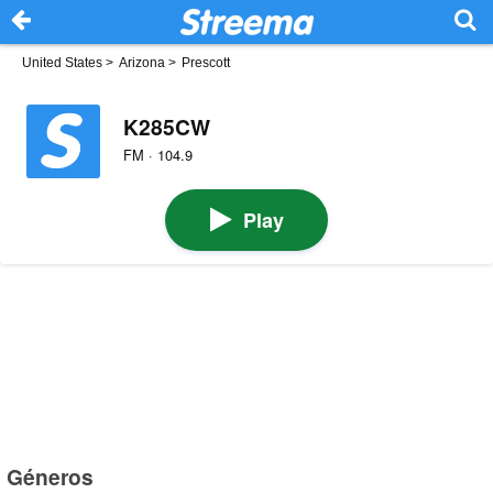
United States
>
Arizona
>
Prescott
K285CW
FM · 104.9
Play
Géneros