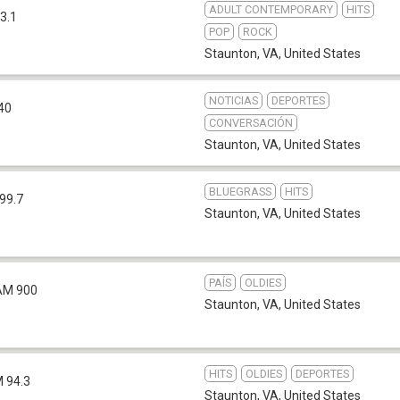
ADULT CONTEMPORARY
HITS
3.1
POP
ROCK
Staunton, VA
,
United States
NOTICIAS
DEPORTES
40
CONVERSACIÓN
Staunton, VA
,
United States
BLUEGRASS
HITS
99.7
Staunton, VA
,
United States
PAÍS
OLDIES
AM 900
Staunton, VA
,
United States
HITS
OLDIES
DEPORTES
 94.3
Staunton, VA
,
United States