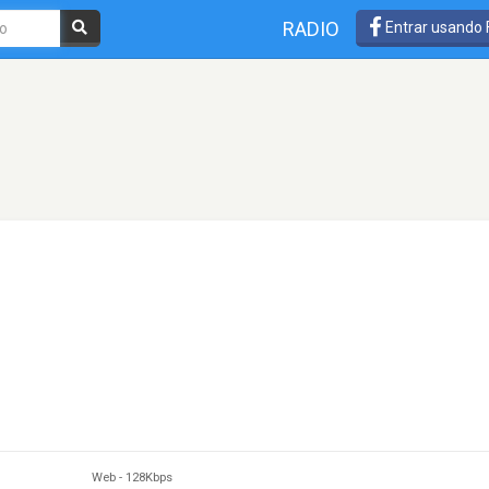
RADIO
Entrar usando
Web
-
128Kbps