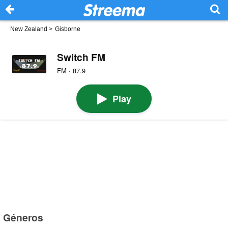
New Zealand
>
Gisborne
Switch FM
FM · 87.9
Play
Géneros