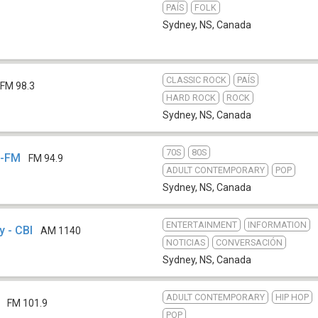
PAÍS
FOLK
Sydney, NS
,
Canada
CLASSIC ROCK
PAÍS
FM 98.3
HARD ROCK
ROCK
Sydney, NS
,
Canada
70S
80S
E-FM
FM 94.9
ADULT CONTEMPORARY
POP
Sydney, NS
,
Canada
ENTERTAINMENT
INFORMATION
 - CBI
AM 1140
NOTICIAS
CONVERSACIÓN
Sydney, NS
,
Canada
ADULT CONTEMPORARY
HIP HOP
FM 101.9
POP