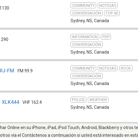
COMMUNITY
NOTICIAS
1130
CONVERSACIÓN
TOP 40
Sydney, NS
,
Canada
INFORMATION
POP
1290
CONVERSACIÓN
Sydney, NS
,
Canada
COMMUNITY
NOTICIAS
ROCK
JIJ-FM
FM 99.9
CONVERSACIÓN
Sydney, NS
,
Canada
POLICE
WEATHER
- XLK444
VHF 162.4
Sydney, NS
,
Canada
ar Online en su iPhone, iPad, iPod Touch, Android, Blackberry y otros t
otros vía el Contáctenos a continuación si usted está interesado en est