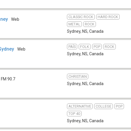
CLASSIC ROCK
HARD ROCK
dney
Web
METAL
ROCK
Sydney, NS
,
Canada
PAÍS
FOLK
POP
ROCK
 Sydney
Web
Sydney, NS
,
Canada
CHRISTIAN
FM 90.7
Sydney, NS
,
Canada
ALTERNATIVE
COLLEGE
POP
TOP 40
Sydney, NS
,
Canada