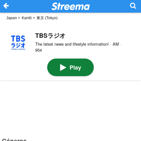
Japan
>
Kantō
>
東京 (Tokyo)
TBSラジオ
The latest news and lifestyle information! · AM ·
954
Play
Géneros