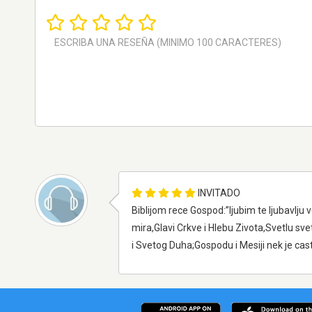
INVITADO
Biblijom rece Gospod:”ljubim te ljubavlju
mira,Glavi Crkve i Hlebu Zivota,Svetlu sve
i Svetog Duha;Gospodu i Mesiji nek je cast 