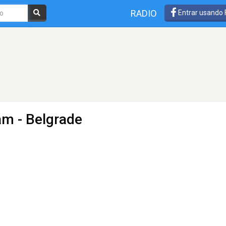
RADIO
Entrar usando
eam
- Belgrade