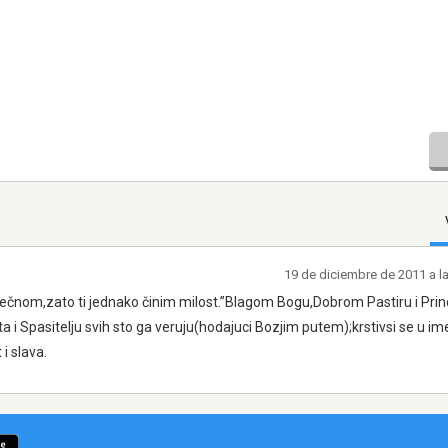
19 de diciembre de 2011 a l
 večnom,zato ti jednako činim milost.”Blagom Bogu,Dobrom Pastiru i Pri
ta i Spasitelju svih sto ga veruju(hodajuci Bozjim putem);krstivsi se u im
i slava.