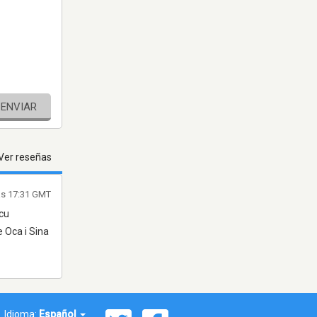
ENVIAR
Ver reseñas
as 17:31 GMT
ncu
e Oca i Sina
Idioma:
Español