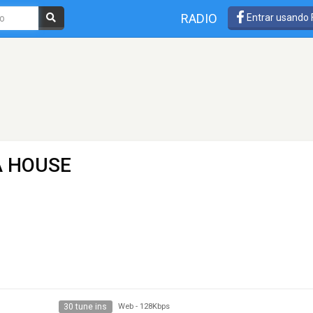
RADIO
Entrar usando
A HOUSE
30 tune ins
Web
-
128Kbps